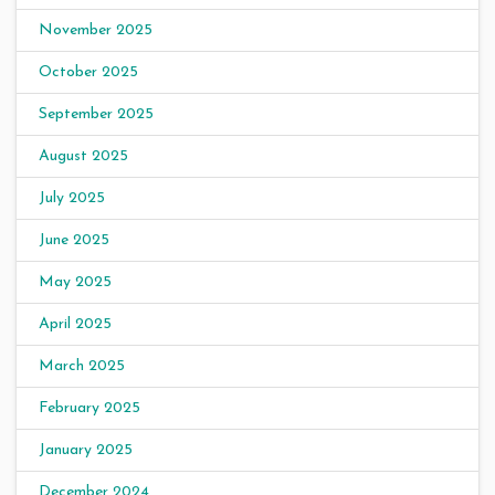
November 2025
October 2025
September 2025
August 2025
July 2025
June 2025
May 2025
April 2025
March 2025
February 2025
January 2025
December 2024