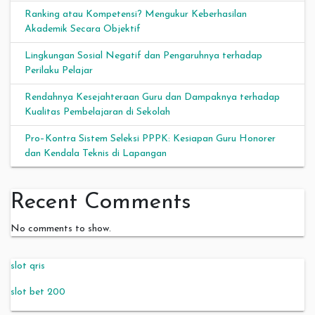
Ranking atau Kompetensi? Mengukur Keberhasilan
Akademik Secara Objektif
Lingkungan Sosial Negatif dan Pengaruhnya terhadap
Perilaku Pelajar
Rendahnya Kesejahteraan Guru dan Dampaknya terhadap
Kualitas Pembelajaran di Sekolah
Pro–Kontra Sistem Seleksi PPPK: Kesiapan Guru Honorer
dan Kendala Teknis di Lapangan
Recent Comments
No comments to show.
slot qris
slot bet 200