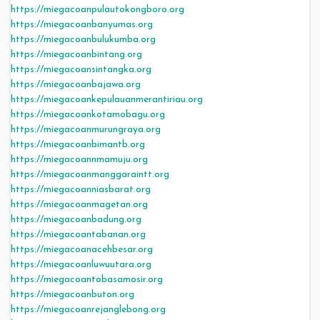
https://miegacoanpulautokongboro.org
https://miegacoanbanyumas.org
https://miegacoanbulukumba.org
https://miegacoanbintang.org
https://miegacoansintangka.org
https://miegacoanbajawa.org
https://miegacoankepulauanmerantiriau.org
https://miegacoankotamobagu.org
https://miegacoanmurungraya.org
https://miegacoanbimantb.org
https://miegacoannmamuju.org
https://miegacoanmanggaraintt.org
https://miegacoanniasbarat.org
https://miegacoanmagetan.org
https://miegacoanbadung.org
https://miegacoantabanan.org
https://miegacoanacehbesar.org
https://miegacoanluwuutara.org
https://miegacoantobasamosir.org
https://miegacoanbuton.org
https://miegacoanrejanglebong.org