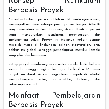
Konsep Kurikulum
Berbasis Proyek
Kurikulum berbasis proyek adalah model pembelajaran yang
menempatkan siswa sebagai pusat proses belajar. Alih-alih
hanya menerima materi dari guru, siswa diberikan proyek
yang membutuhkan penelitian, perencanaan, dan
implementasi solusi. Proyek ini biasanya terkait dengan
masalah nyata di lingkungan sekitar, masyarakat, atau
bahkan isu global, sehingga pembelajaran memiliki konteks
yang jelas dan bermakna.
Setiap proyek mendorong siswa untuk berpikir kritis, bekerja
sama, dan menggabungkan berbagai disiplin ilmu. Misalnya,
proyek membuat sistem pengelolaan sampah di sekolah
menggabungkan sains, matematika, bahasa, dan
keterampilan sosial.
Manfaat Pembelajaran
Berbasis Proyek