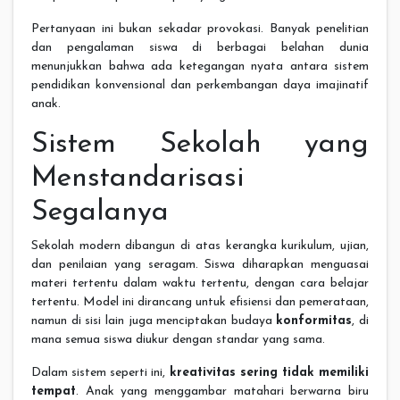
Pertanyaan ini bukan sekadar provokasi. Banyak penelitian
dan pengalaman siswa di berbagai belahan dunia
menunjukkan bahwa ada ketegangan nyata antara sistem
pendidikan konvensional dan perkembangan daya imajinatif
anak.
Sistem Sekolah yang
Menstandarisasi
Segalanya
Sekolah modern dibangun di atas kerangka kurikulum, ujian,
dan penilaian yang seragam. Siswa diharapkan menguasai
materi tertentu dalam waktu tertentu, dengan cara belajar
tertentu. Model ini dirancang untuk efisiensi dan pemerataan,
namun di sisi lain juga menciptakan budaya
konformitas
, di
mana semua siswa diukur dengan standar yang sama.
Dalam sistem seperti ini,
kreativitas sering tidak memiliki
tempat
. Anak yang menggambar matahari berwarna biru