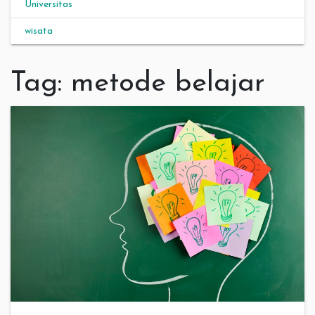
Universitas
wisata
Tag:
metode belajar