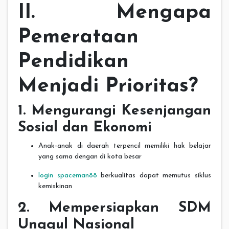
II. Mengapa
Pemerataan
Pendidikan
Menjadi Prioritas?
1. Mengurangi Kesenjangan
Sosial dan Ekonomi
Anak-anak di daerah terpencil memiliki hak belajar
yang sama dengan di kota besar
login spaceman88
berkualitas dapat memutus siklus
kemiskinan
2. Mempersiapkan SDM
Unggul Nasional