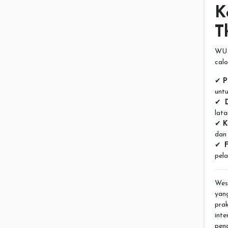
K
T
WU 
calo
✔
P
unt
✔
lata
✔
K
dan 
✔
pela
Wes
yan
pra
inte
pend