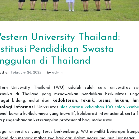
estern University Thailand:
nstitusi Pendidikan Swasta
nggulan di Thailand
ted on
February 26, 2025
by
admin
tern University Thailand (WU) adalah salah satu universitas sw
kemuka di Thailand yang menawarkan pendidikan berkualitas tingg
bagai bidang, mulai dari
kedokteran, teknik, bisnis, hukum, hi
nologi informasi
. Universitas
slot garansi kekalahan 100 saldo kemba
enal karena kurikulumnya yang inovatif, kolaborasi internasional, serta 
a pengembangan keterampilan profesional bagi mahasiswa.
agai universitas yang terus berkembang, WU memiliki beberapa kampu
land dan menarik mahasiswa baik dari dalam negeri maupun luar negeri.