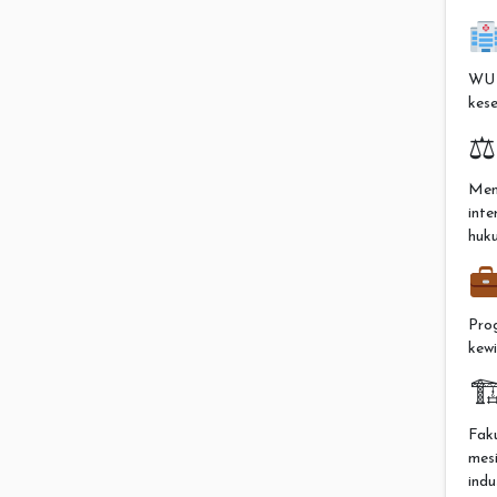
WU m
kese
Men
int
huku
Pro
kewi

Faku
mes
indu