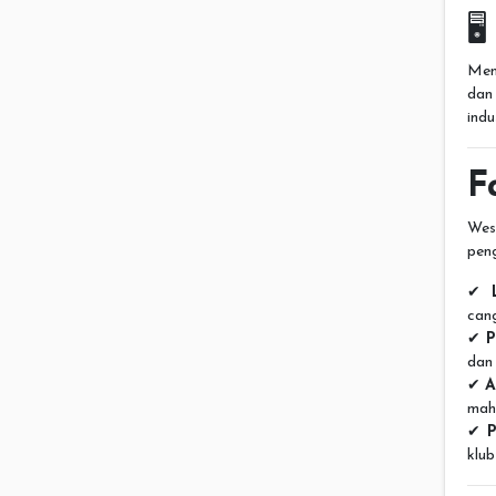

Men
dan
indu
F
Wes
peng
✔
cang
✔
P
dan 
✔
A
maha
✔
P
klub