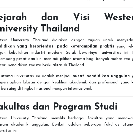
ejarah dan Visi Weste
niversity Thailand
tern University Thailand didirikan dengan tujuan untuk menyedi
didikan yang berorientasi pada keterampilan praktis
yang rel
gan kebutuhan industri modern. Sejak berdirinya, universitas ini t
kembang pesat dan kini menjadi pilihan utama bagi banyak mahasiswa 
ari pendidikan swasta berkualitas di Thailand.
i utama universitas ini adalah menjadi
pusat pendidikan unggulan
y
persiapkan lulusan dengan keahlian akademik dan profesional yang k
 bersaing di tingkat nasional maupun internasional.
akultas dan Program Studi
tern University Thailand memiliki berbagai fakultas yang menawa
gram akademik unggulan. Berikut adalah beberapa fakultas utam
ersitas ini: