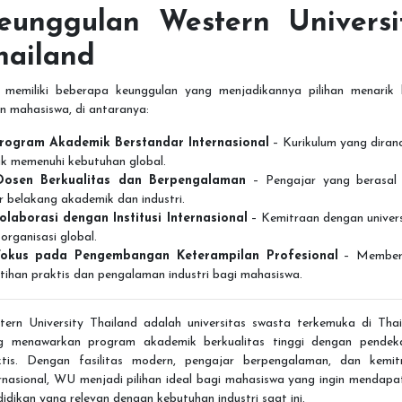
eunggulan Western Universi
hailand
memiliki beberapa keunggulan yang menjadikannya pilihan menarik 
n mahasiswa, di antaranya:
rogram Akademik Berstandar Internasional
– Kurikulum yang diran
uk memenuhi kebutuhan global.
Dosen Berkualitas dan Berpengalaman
– Pengajar yang berasal 
r belakang akademik dan industri.
olaborasi dengan Institusi Internasional
– Kemitraan dengan univers
organisasi global.
Fokus pada Pengembangan Keterampilan Profesional
– Member
tihan praktis dan pengalaman industri bagi mahasiswa.
tern University Thailand adalah universitas swasta terkemuka di Thai
g menawarkan program akademik berkualitas tinggi dengan pendek
ktis. Dengan fasilitas modern, pengajar berpengalaman, dan kemit
rnasional, WU menjadi pilihan ideal bagi mahasiswa yang ingin mendap
idikan yang relevan dengan kebutuhan industri saat ini.