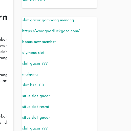
slot bet 200
rn
slot gacor gampang menang
https://www.goodluckgato.com/
akan
bonus new member
evan
elah
olympus slot
yang
slot gacor 777
mahjong
ang
uat,
slot bet 100
situs slot gacor
situs slot resmi
rkan
situs slot gacor
a di
slot gacor 777