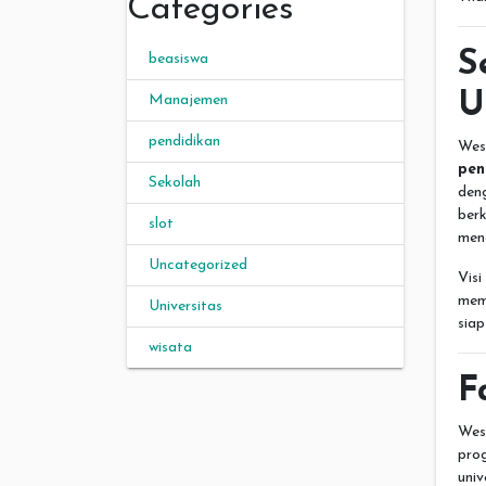
Categories
S
beasiswa
U
Manajemen
pendidikan
Wes
pen
Sekolah
den
ber
slot
menc
Uncategorized
Vis
mem
Universitas
siap
wisata
F
Wes
pro
univ