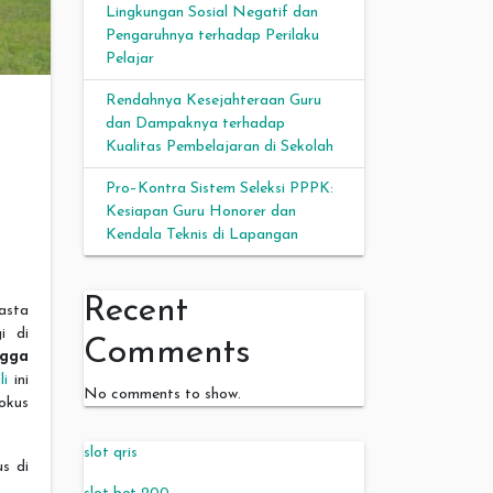
Lingkungan Sosial Negatif dan
Pengaruhnya terhadap Perilaku
Pelajar
Rendahnya Kesejahteraan Guru
dan Dampaknya terhadap
Kualitas Pembelajaran di Sekolah
Pro–Kontra Sistem Seleksi PPPK:
Kesiapan Guru Honorer dan
Kendala Teknis di Lapangan
Recent
asta
i di
Comments
ngga
li
ini
No comments to show.
fokus
slot qris
s di