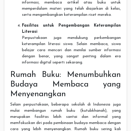
informasi, membaca artikel atau buku untuk
memperdalam materi yang telah diajarkan di kelas,
serta mengembangkan keterampilan riset mereka.
Fasilitas untuk Pengembangan Keterampilan
Literasi
Perpustakaan juga mendukung perkembangan
keterampilan literasi siswa. Selain membaca, siswa
belajar cara mencari dan menilai sumber informasi
dengan benar, yang sangat penting dalam era
informasi digital seperti sekarang.
Rumah Buku: Menumbuhkan
Budaya Membaca yang
Menyenangkan
Selain perpustakaan, beberapa sekolah di Indonesia juga
mulai membangun rumah buku (kutubkhanah), yang
merupakan fasilitas lebih santai dan informal yang
memfokuskan diri pada pembinaan budaya membaca dengan
cara yang lebih menyenangkan. Rumah buku sering kali