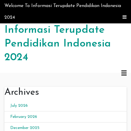
Skip to content
Welcome To Informasi Terupdate Pendidikan Indonesia
2024
Informasi Terupdate
Pendidikan Indonesia
2024
Archives
July 2026
February 2026
December 2025