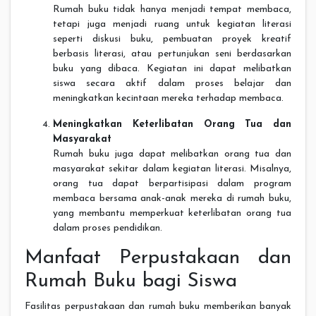
Rumah buku tidak hanya menjadi tempat membaca,
tetapi juga menjadi ruang untuk kegiatan literasi
seperti diskusi buku, pembuatan proyek kreatif
berbasis literasi, atau pertunjukan seni berdasarkan
buku yang dibaca. Kegiatan ini dapat melibatkan
siswa secara aktif dalam proses belajar dan
meningkatkan kecintaan mereka terhadap membaca.
Meningkatkan Keterlibatan Orang Tua dan
Masyarakat
Rumah buku juga dapat melibatkan orang tua dan
masyarakat sekitar dalam kegiatan literasi. Misalnya,
orang tua dapat berpartisipasi dalam program
membaca bersama anak-anak mereka di rumah buku,
yang membantu memperkuat keterlibatan orang tua
dalam proses pendidikan.
Manfaat Perpustakaan dan
Rumah Buku bagi Siswa
Fasilitas perpustakaan dan rumah buku memberikan banyak