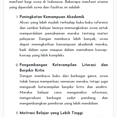
manfaat bagi siswa di Indonesia. Beberapa manfaat utama
yang diperoleh siswa dari fasilitas ini adalah:
Peningkatan Kemampuan Akademik
Akses yang lebih mudah terhadap buku-buku referensi
dan sumber belajar lainnya memungkinkan siswa untuk
memperdalam pemahaman mereka tentang materi
pelajaran. Dengan membaca lebih banyak, siswa
dapat meningkatkan kemampuan akademik mereka,
baik dalam ujian maupun dalam memahami konsep-
konsep yang lebih kompleks.
Pengembangan Keterampilan Literasi dan
Berpikir Kritis
Dengan membaca buku dari berbagai genre, siswa
tidak hanya memperluas wawasan mereka, tetapi juga
mengasah keterampilan berpikir kritis dan analitis.
Mereka belajar cara menganalisis informasi,
mengevaluasi berbagai sudut pandang, dan
mengembangkan pemikiran yang lebih mendalam.
Motivasi Belajar yang Lebih Tinggi