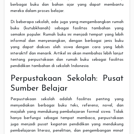
berbagai buku dan bahan ajar yang dapat membantu
mereka dalam proses belajar.
Di beberapa sekolah, ada juga yang mengembangkan rumah
buku (kutubkhanah) sebagai fasilitas tambahan yang
semakin populer. Rumah buku ini menjadi tempat yang lebih
informal dan menyenangkan, dengan berbagai jenis buku
yang dapat diakses oleh siswa dengan cara yang lebih
interaktif dan menarik. Artikel ini akan membahas lebih lanjut
tentang perpustakaan dan rumah buku sebagai fasilitas
pendidikan tambahan di sekolah Indonesia.
Perpustakaan Sekolah: Pusat
Sumber Belajar
Perpustakaan sekolah adalah fasilitas penting yang
menyediakan berbagai buku teks, referensi, novel, dan
majalah yang mendukung pembelajaran formal siswa. Tidak
hanya berfungsi sebagai tempat membaca, perpustakaan
juga menjadi pusat kegiatan pendidikan yang mendukung
pembelajaran literasi, penelitian, dan pengembangan minat