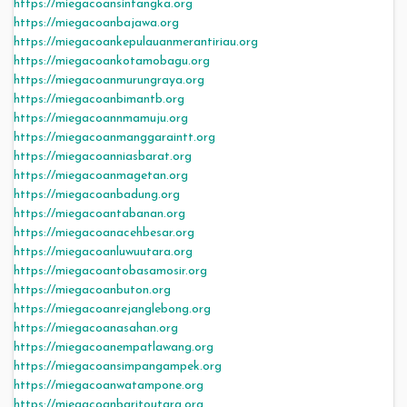
https://miegacoansintangka.org
https://miegacoanbajawa.org
https://miegacoankepulauanmerantiriau.org
https://miegacoankotamobagu.org
https://miegacoanmurungraya.org
https://miegacoanbimantb.org
https://miegacoannmamuju.org
https://miegacoanmanggaraintt.org
https://miegacoanniasbarat.org
https://miegacoanmagetan.org
https://miegacoanbadung.org
https://miegacoantabanan.org
https://miegacoanacehbesar.org
https://miegacoanluwuutara.org
https://miegacoantobasamosir.org
https://miegacoanbuton.org
https://miegacoanrejanglebong.org
https://miegacoanasahan.org
https://miegacoanempatlawang.org
https://miegacoansimpangampek.org
https://miegacoanwatampone.org
https://miegacoanbaritoutara.org