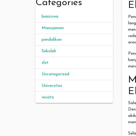
Categories
E
beasiswa
Pen
lan
Manajemen
men
sed
pendidikan
area
Sekolah
Pen
han
slot
mer
Uncategorized
M
Universitas
E
wisata
Sal
Den
aki
mem
Sel