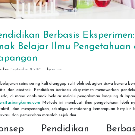
endidikan Berbasis Eksperimen:
nak Belajar Ilmu Pengetahuan 
apangan
ted on
September 8, 2025
by
admin
elajaran sains sering kali dianggap sulit oleh sebagian siswa karena ber
ritis dan abstrak. Pendidikan berbasis eksperimen menawarkan pendek
beda, di mana anak-anak belajar melalui pengalaman langsung di lapan
versitasbungkarno.com
Metode ini membuat ilmu pengetahuan lebih ny
eraktif, dan menyenangkan, sekaligus mendorong kemampuan berpikir kri
rvasi, dan pemecahan masalah sejak dini.
onsep Pendidikan Berbas