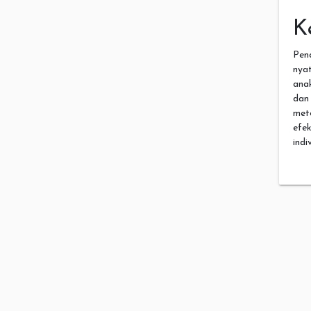
K
Pen
nya
ana
dan
met
efe
indi