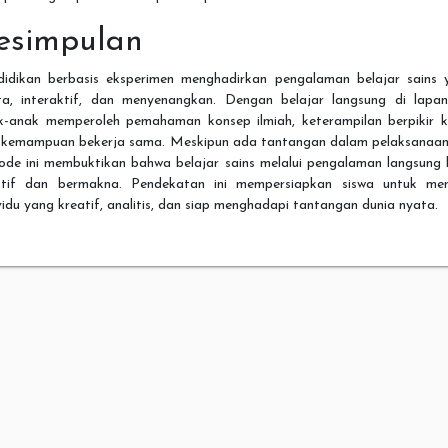
esimpulan
didikan berbasis eksperimen menghadirkan pengalaman belajar sains 
ta, interaktif, dan menyenangkan. Dengan belajar langsung di lapan
k-anak memperoleh pemahaman konsep ilmiah, keterampilan berpikir kri
 kemampuan bekerja sama. Meskipun ada tantangan dalam pelaksanaan
ode ini membuktikan bahwa belajar sains melalui pengalaman langsung l
ktif dan bermakna. Pendekatan ini mempersiapkan siswa untuk men
vidu yang kreatif, analitis, dan siap menghadapi tantangan dunia nyata.