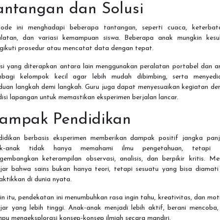
antangan dan Solusi
ode ini menghadapi beberapa tantangan, seperti cuaca, keterbat
alatan, dan variasi kemampuan siswa. Beberapa anak mungkin kesul
gikuti prosedur atau mencatat data dengan tepat.
usi yang diterapkan antara lain menggunakan peralatan portabel dan a
bagi kelompok kecil agar lebih mudah dibimbing, serta menyedi
duan langkah demi langkah. Guru juga dapat menyesuaikan kegiatan de
isi lapangan untuk memastikan eksperimen berjalan lancar.
ampak Pendidikan
didikan berbasis eksperimen memberikan dampak positif jangka panj
k-anak tidak hanya memahami ilmu pengetahuan, tetapi 
gembangkan keterampilan observasi, analisis, dan berpikir kritis. Me
ajar bahwa sains bukan hanya teori, tetapi sesuatu yang bisa diamati
aktikkan di dunia nyata.
in itu, pendekatan ini menumbuhkan rasa ingin tahu, kreativitas, dan mot
jar yang lebih tinggi. Anak-anak menjadi lebih aktif, berani mencoba
pu mengeksplorasi konsep-konsep ilmiah secara mandiri.