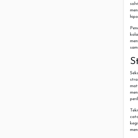
solv
men
hipo
Pen
kola
men
sam
S
Sek
str
mat
men
peri
Tek
cat
keg
men