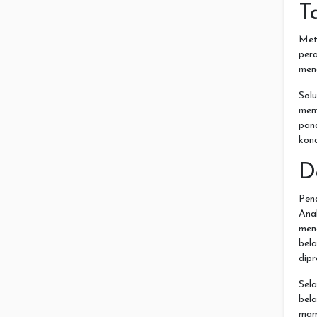
T
Met
per
men
Sol
mem
pan
kond
D
Pen
Ana
men
bel
dipr
Sela
bela
mam