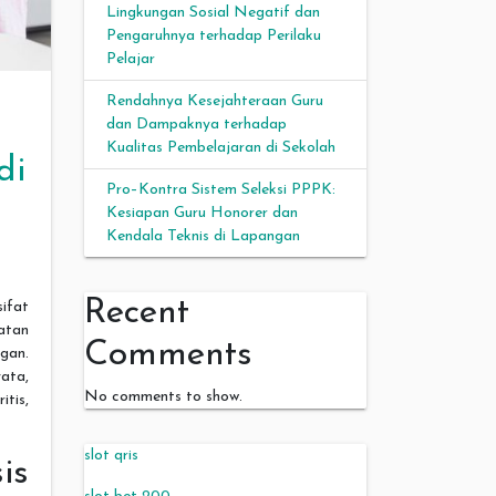
Lingkungan Sosial Negatif dan
Pengaruhnya terhadap Perilaku
Pelajar
Rendahnya Kesejahteraan Guru
dan Dampaknya terhadap
Kualitas Pembelajaran di Sekolah
di
Pro–Kontra Sistem Seleksi PPPK:
Kesiapan Guru Honorer dan
Kendala Teknis di Lapangan
Recent
sifat
atan
Comments
gan.
ata,
No comments to show.
tis,
slot qris
is