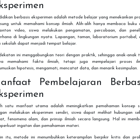
ksperimen
didikan berbasis eksperimen adalah metode belajar yang menekankan pra
gsung untuk memahami konsep ilmiah. Alih-alih hanya membaca buku 
onton video, siswa melakukan pengamatan, percobaan, dan peneli
erhana di lingkungan nyata. Lapangan, taman, laboratorium portabel, 
 sekolah dapat menjadi tempat belajar.
dekatan ini menggabungkan teori dengan praktik, sehingga anak-anak t
ya memahami fakta ilmiah, tetapi juga mempelajari proses ilm
umuskan hipotesis, mengamati, mencatat data, dan menarik kesimpulan.
anfaat Pembelajaran Berbas
ksperimen
ah satu manfaat utama adalah meningkatkan pemahaman konsep sa
gan melakukan eksperimen sendiri, siswa dapat melihat hubungan se
bat, fenomena alam, dan prinsip ilmiah secara langsung. Hal ini memb
perkuat ingatan dan pemahaman materi.
ain itu, metode ini menumbuhkan keterampilan berpikir kritis dan pro