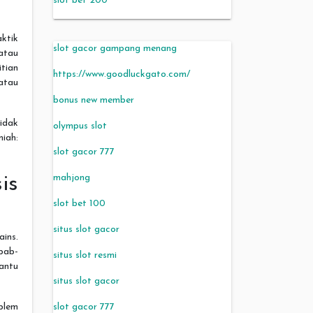
slot bet 200
ktik
slot gacor gampang menang
atau
tian
https://www.goodluckgato.com/
atau
bonus new member
idak
olympus slot
iah:
slot gacor 777
mahjong
is
slot bet 100
situs slot gacor
ins.
bab-
situs slot resmi
antu
situs slot gacor
slot gacor 777
blem