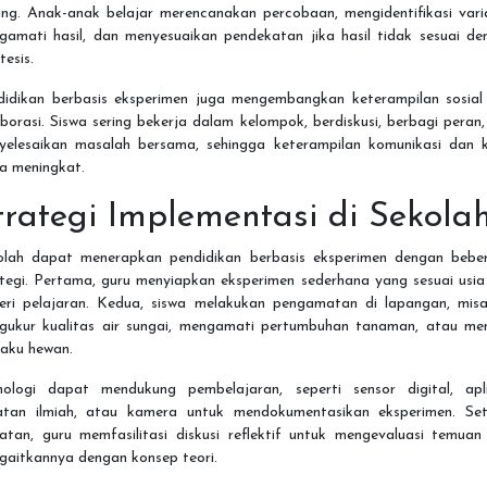
ing. Anak-anak belajar merencanakan percobaan, mengidentifikasi vari
gamati hasil, dan menyesuaikan pendekatan jika hasil tidak sesuai de
tesis.
didikan berbasis eksperimen juga mengembangkan keterampilan sosial
borasi. Siswa sering bekerja dalam kelompok, berdiskusi, berbagi peran
yelesaikan masalah bersama, sehingga keterampilan komunikasi dan k
a meningkat.
trategi Implementasi di Sekola
olah dapat menerapkan pendidikan berbasis eksperimen dengan bebe
ategi. Pertama, guru menyiapkan eksperimen sederhana yang sesuai usia
eri pelajaran. Kedua, siswa melakukan pengamatan di lapangan, misa
gukur kualitas air sungai, mengamati pertumbuhan tanaman, atau mene
laku hewan.
nologi dapat mendukung pembelajaran, seperti sensor digital, apli
atan ilmiah, atau kamera untuk mendokumentasikan eksperimen. Set
iatan, guru memfasilitasi diskusi reflektif untuk mengevaluasi temuan
gaitkannya dengan konsep teori.