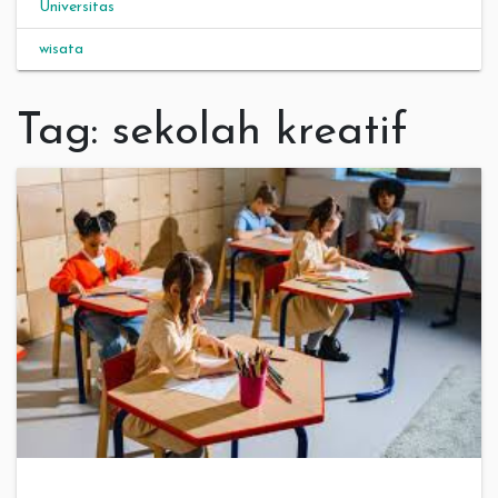
Universitas
wisata
Tag:
sekolah kreatif