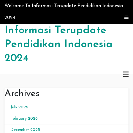
Skip to content
Welcome To Informasi Terupdate Pendidikan Indonesia
2024
Informasi Terupdate
Pendidikan Indonesia
2024
Archives
July 2026
February 2026
December 2025