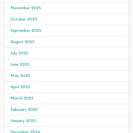
November 2025
October 2025
September 2025
August 2025
July 2025
June 2025
May 2025
April 2025
March 2025
February 2025
January 2025
December 2024