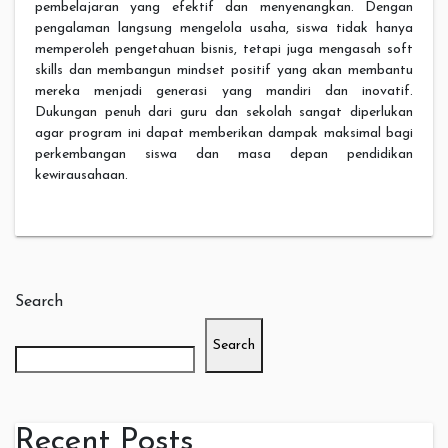
pembelajaran yang efektif dan menyenangkan. Dengan
pengalaman langsung mengelola usaha, siswa tidak hanya
memperoleh pengetahuan bisnis, tetapi juga mengasah soft
skills dan membangun mindset positif yang akan membantu
mereka menjadi generasi yang mandiri dan inovatif.
Dukungan penuh dari guru dan sekolah sangat diperlukan
agar program ini dapat memberikan dampak maksimal bagi
perkembangan siswa dan masa depan pendidikan
kewirausahaan.
Search
Search
Recent Posts