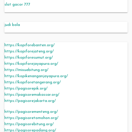
slot gacor 777
judi bola
https://kopiforebanten.org/
https://kopiforejateng.org/
https://kopiforesumut.org/
https://kopiforejayapura.org/
https://mixuebitung.org/
https://kopikenanganjayapura.org/
https://kopiforetangerang.org/
https://pagisorepik.org/
https://pagisoremakassar.org/
https://pagisorejakarta.org/
https://pagisorementeng.org/
https://pagisoretomohon.org/
https://pagisorebitung.org/
https://pagisorepadang.org/