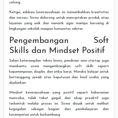
solving.
Ketiga, edukasi kewirausahaan ini menumbuhkan kreativitas
dan inovasi. Siswa didorong untuk menciptakan produk atau
layanan yang unik dan menarik agar mampu bersaing di
lingkungan sekolah maupun komunitas sekitar.
Pengembangan Soft
Skills dan Mindset Positif
Selain keterampilan teknis bisnis, pendirian mini-startup juga
membantu siswa mengembangkan soft skills seperti
kepemimpinan, disiplin, dan etika kerja. Mereka belajar untuk
bertanggung jawab atas keputusan dan hasil usaha yang
dijalankan.
Mindset kewirausahaan yang positif seperti keberanian
mencoba, tidak takut gagal, dan sikap proaktif juga
terbentuk melalui proses ini. Siswa diajak untuk melihat
kegagalan sebagai bagian dari pembelajaran dan
kesempatan untuk berkembang.