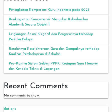
Peningkatan Kompetensi Guru Indonesia pada 2026
Ranking atau Kompetensi? Mengukur Keberhasilan
Akademik Secara Objektif
Lingkungan Sosial Negatif dan Pengaruhnya terhadap
Perilaku Pelajar
Rendahnya Kesejahteraan Guru dan Dampaknya terhadap
Kualitas Pembelajaran di Sekolah
Pro–Kontra Sistem Seleksi PPPK: Kesiapan Guru Honorer
dan Kendala Teknis di Lapangan
Recent Comments
No comments to show.
slot qris