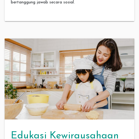
bertanggung jawab secara sosial.
Edukasi Kewirausahaan