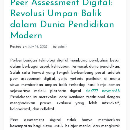
Peer Assessment Digital:
Revolusi Umpan Balik
dalam Dunia Pendidikan
Modern
Posted on
July 14, 2025
by
admin
Perkembangan teknologi digital membawa perubahan besar
dalam berbagai aspek kehidupan, termasuk dunia pendidikan.
Salah satu inovasi yang tengah berkembang pesat adalah
peer assessment digital, yaitu metode penilaian di mana
siswa memberikan umpan balik terhadap hasil kerja teman
sejawatnya melalui platform digital.
slot777 neymar88
Pendekatan ini merevolusi cara penilaian tradisional dengan
menghadirkan proses evaluasi yang lebih interaktif,
kolaboratif, dan reflektif.
Peer assessment digital tidak hanya memberikan
kesempatan bagi siswa untuk belajar menilai dan mengkritik