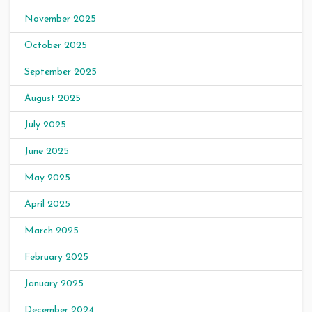
November 2025
October 2025
September 2025
August 2025
July 2025
June 2025
May 2025
April 2025
March 2025
February 2025
January 2025
December 2024