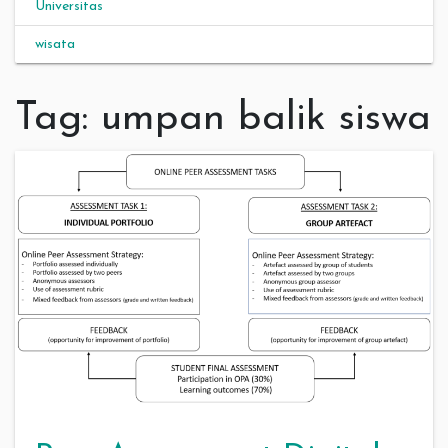
Universitas
wisata
Tag:
umpan balik siswa