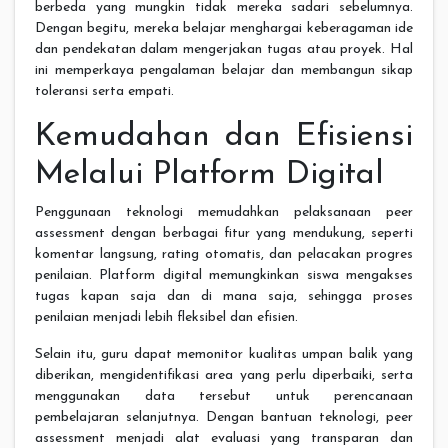
berbeda yang mungkin tidak mereka sadari sebelumnya.
Dengan begitu, mereka belajar menghargai keberagaman ide
dan pendekatan dalam mengerjakan tugas atau proyek. Hal
ini memperkaya pengalaman belajar dan membangun sikap
toleransi serta empati.
Kemudahan dan Efisiensi
Melalui Platform Digital
Penggunaan teknologi memudahkan pelaksanaan peer
assessment dengan berbagai fitur yang mendukung, seperti
komentar langsung, rating otomatis, dan pelacakan progres
penilaian. Platform digital memungkinkan siswa mengakses
tugas kapan saja dan di mana saja, sehingga proses
penilaian menjadi lebih fleksibel dan efisien.
Selain itu, guru dapat memonitor kualitas umpan balik yang
diberikan, mengidentifikasi area yang perlu diperbaiki, serta
menggunakan data tersebut untuk perencanaan
pembelajaran selanjutnya. Dengan bantuan teknologi, peer
assessment menjadi alat evaluasi yang transparan dan