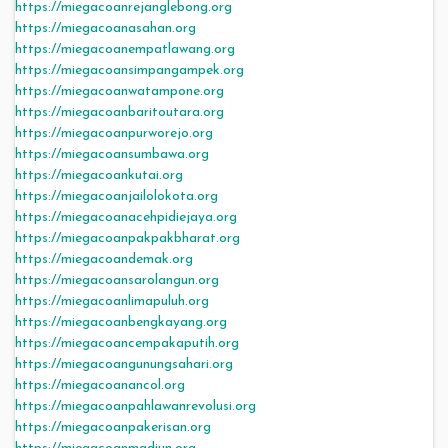
https://miegacoanrejanglebong.org
https://miegacoanasahan.org
https://miegacoanempatlawang.org
https://miegacoansimpangampek.org
https://miegacoanwatampone.org
https://miegacoanbaritoutara.org
https://miegacoanpurworejo.org
https://miegacoansumbawa.org
https://miegacoankutai.org
https://miegacoanjailolokota.org
https://miegacoanacehpidiejaya.org
https://miegacoanpakpakbharat.org
https://miegacoandemak.org
https://miegacoansarolangun.org
https://miegacoanlimapuluh.org
https://miegacoanbengkayang.org
https://miegacoancempakaputih.org
https://miegacoangunungsahari.org
https://miegacoanancol.org
https://miegacoanpahlawanrevolusi.org
https://miegacoanpakerisan.org