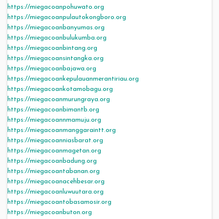
https://miegacoanpohuwato.org
https://miegacoanpulautokongboro.org
https://miegacoanbanyumas.org
https://miegacoanbulukumba.org
https://miegacoanbintang.org
https://miegacoansintangka.org
https://miegacoanbajawa.org
https://miegacoankepulauanmerantiriau.org
https://miegacoankotamobagu.org
https://miegacoanmurungraya.org
https://miegacoanbimantb.org
https://miegacoannmamuju.org
https://miegacoanmanggaraintt.org
https://miegacoanniasbarat.org
https://miegacoanmagetan.org
https://miegacoanbadung.org
https://miegacoantabanan.org
https://miegacoanacehbesar.org
https://miegacoanluwuutara.org
https://miegacoantobasamosir.org
https://miegacoanbuton.org