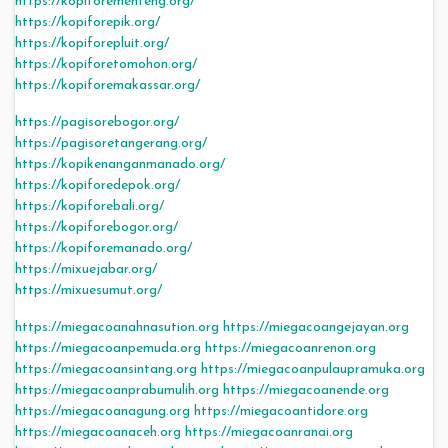
https://kopiforementeng.org/
https://kopiforepik.org/
https://kopiforepluit.org/
https://kopiforetomohon.org/
https://kopiforemakassar.org/
https://pagisorebogor.org/
https://pagisoretangerang.org/
https://kopikenanganmanado.org/
https://kopiforedepok.org/
https://kopiforebali.org/
https://kopiforebogor.org/
https://kopiforemanado.org/
https://mixuejabar.org/
https://mixuesumut.org/
https://miegacoanahnasution.org
https://miegacoangejayan.org
https://miegacoanpemuda.org
https://miegacoanrenon.org
https://miegacoansintang.org
https://miegacoanpulaupramuka.org
https://miegacoanprabumulih.org
https://miegacoanende.org
https://miegacoanagung.org
https://miegacoantidore.org
https://miegacoanaceh.org
https://miegacoanranai.org