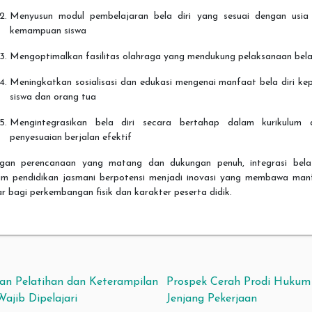
Menyusun modul pembelajaran bela diri yang sesuai dengan usia
kemampuan siswa
Mengoptimalkan fasilitas olahraga yang mendukung pelaksanaan bela 
Meningkatkan sosialisasi dan edukasi mengenai manfaat bela diri ke
siswa dan orang tua
Mengintegrasikan bela diri secara bertahap dalam kurikulum 
penyesuaian berjalan efektif
gan perencanaan yang matang dan dukungan penuh, integrasi bela 
am pendidikan jasmani berpotensi menjadi inovasi yang membawa man
r bagi perkembangan fisik dan karakter peserta didik.
t navigation
an Pelatihan dan Keterampilan
Prospek Cerah Prodi Hukum
ajib Dipelajari
Jenjang Pekerjaan