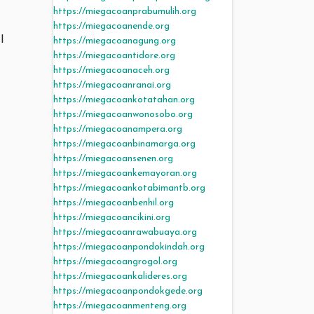
https://miegacoanprabumulih.org
https://miegacoanende.org
I
https://miegacoanagung.org
https://miegacoantidore.org
https://miegacoanaceh.org
https://miegacoanranai.org
https://miegacoankotatahan.org
https://miegacoanwonosobo.org
https://miegacoanampera.org
https://miegacoanbinamarga.org
https://miegacoansenen.org
https://miegacoankemayoran.org
https://miegacoankotabimantb.org
https://miegacoanbenhil.org
https://miegacoancikini.org
https://miegacoanrawabuaya.org
https://miegacoanpondokindah.org
https://miegacoangrogol.org
https://miegacoankalideres.org
https://miegacoanpondokgede.org
https://miegacoanmenteng.org