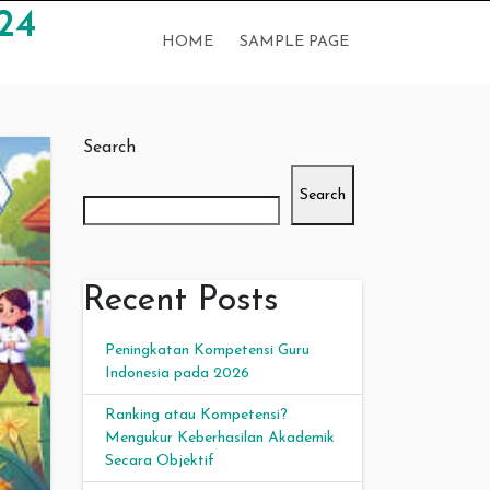
24
HOME
SAMPLE PAGE
Search
Search
Recent Posts
Peningkatan Kompetensi Guru
Indonesia pada 2026
Ranking atau Kompetensi?
Mengukur Keberhasilan Akademik
Secara Objektif