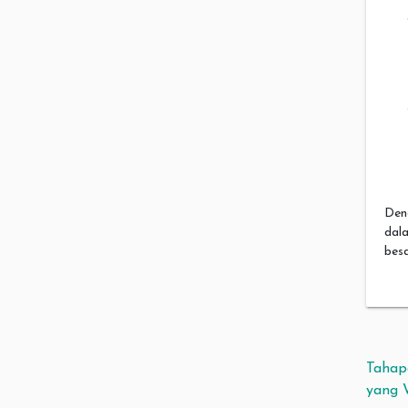
Den
dal
besa
Pos
Tahap
yang W