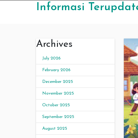
Skip to content
Informasi Terupdat
Archives
July 2026
February 2026
December 2025
November 2025
October 2025
September 2025
August 2025