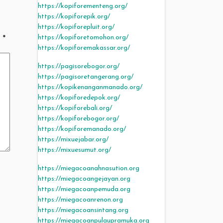
https://kopiforementeng.org/
https://kopiforepik.org/
https://kopiforepluit.org/
https://kopiforetomohon.org/
d
*
https://kopiforemakassar.org/
https://pagisorebogor.org/
https://pagisoretangerang.org/
https://kopikenanganmanado.org/
https://kopiforedepok.org/
https://kopiforebali.org/
https://kopiforebogor.org/
https://kopiforemanado.org/
https://mixuejabar.org/
https://mixuesumut.org/
https://miegacoanahnasution.org
https://miegacoangejayan.org
https://miegacoanpemuda.org
https://miegacoanrenon.org
https://miegacoansintang.org
https://miegacoanpulaupramuka.org