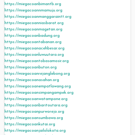
https://miegacoanbimantb.org
https://miegacoannmamuju.org
https://miegacoanmanggaraintt.org
https://miegacoanniasbarat.org
https://miegacoanmagetan.org
https://miegacoanbadung.org
https://miegacoantabanan.org
https://miegacoanacehbesar.org
https://miegacoanluwuutara.org
https://miegacoantobasamosir.org
https://miegacoanbuton.org
https://miegacoanrejanglebong.org
https://miegacoanasahan.org
https://miegacoanempatlawang.org
https://miegacoansimpangampek.org
https://miegacoanwatampone.org
https://miegacoanbaritoutara.org
https://miegacoanpurworejo.org
https://miegacoansumbawa.org
https://miegacoankutai.org
https://miegacoanjailolokota.org