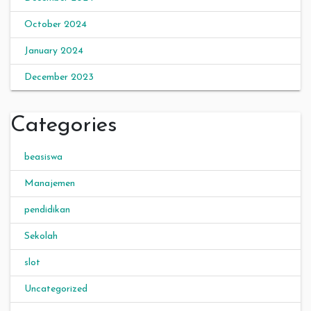
October 2024
January 2024
December 2023
Categories
beasiswa
Manajemen
pendidikan
Sekolah
slot
Uncategorized