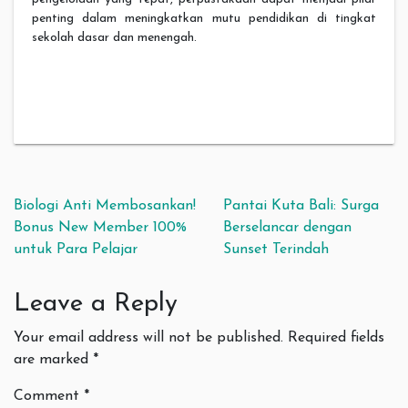
penting dalam meningkatkan mutu pendidikan di tingkat
sekolah dasar dan menengah.
Post navigation
Biologi Anti Membosankan!
Pantai Kuta Bali: Surga
Bonus New Member 100%
Berselancar dengan
untuk Para Pelajar
Sunset Terindah
Leave a Reply
Your email address will not be published.
Required fields
are marked
*
Comment
*